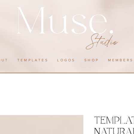
Muse.
Studio
OUT
TEMPLATES
LOGOS
SHOP
MEMBERS
TEMPLA
NATURA