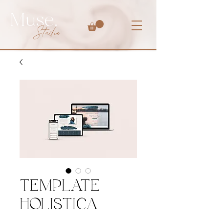
Muse.
Studio
TEMPLATE
HOLISTICA